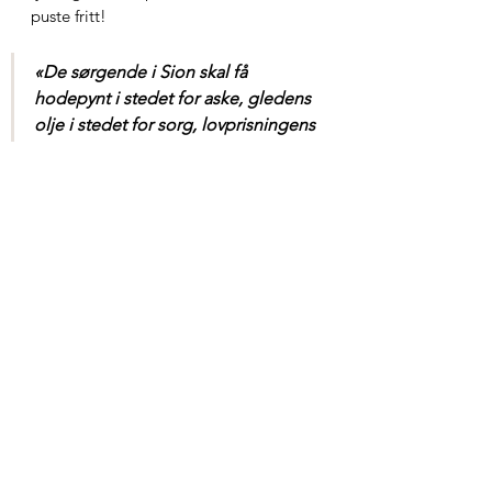
puste fritt!
«
De sørgende i Sion skal få 
hodepynt i stedet for aske, gledens 
olje i stedet for sorg, lovprisningens 
drakt i stedet for motløshets ånd. 
De skal kalles rettferdighetens 
terebinter, som Herren har plantet, 
så Han kan bli herliggjort.»
Jesaja 61:3
Tillit til Gud i sesongen du er 
i
«Sett din lit til Herren av hele ditt 
hjerte, stol ikke på din egen 