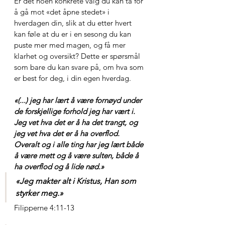
Er det noen konkrete valg du kan ta for 
å gå mot «det åpne stedet» i 
hverdagen din, slik at du etter hvert 
kan føle at du er i en sesong du kan 
puste mer med magen, og få mer 
klarhet og oversikt? Dette er spørsmål 
som bare du kan svare på, om hva som 
er best for deg, i din egen hverdag.
«(...) jeg har lært å være fornøyd under 
de forskjellige forhold jeg har vært i. 
Jeg vet hva det er å ha det trangt, og 
jeg vet hva det er å ha overflod. 
Overalt og i alle ting har jeg lært både 
å være mett og å være sulten, både å 
ha overflod og å lide nød.»
«Jeg makter alt i Kristus, Han som 
styrker meg.»
Filipperne 4:11-13