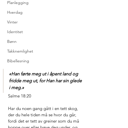
Planlegging
Hverdag
Vinter
Identitet
Bønn
Takknemlighet
Bibellesning
«Han førte meg ut i åpent land og 
fridde meg ut, for Han har sin glede 
i meg.»
Salme 18:20
Har du noen gang gått i en tett skog, 
der du hele tiden må se hvor du går, 
fordi det er tett av greiner som du må 
hoppe over eller bøye deg under, og 