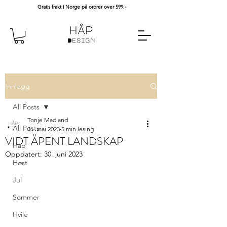
Gratis frakt i Norge på ordrer over 599,-
Innlegg
All Posts
Tonje Madland
All Posts
31. mai 2023
5 min lesing
VIDT ÅPENT LANDSKAP
Håp
Oppdatert:
30. juni 2023
Høst
Jul
Sommer
Hvile