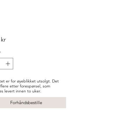
Pris
 kr
*
et er for øyeblikket utsolgt. Det
 flere etter forespørsel, som
es levert innen to uker.
Forhåndsbestille