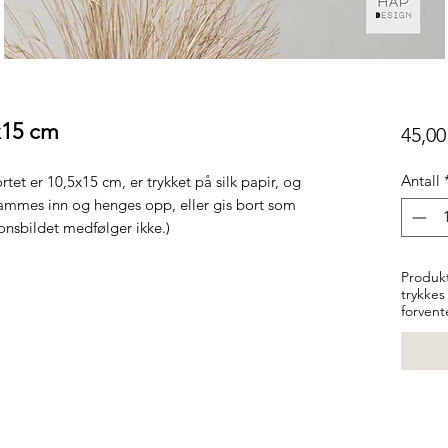
5x15 cm
45,00
Antall
tet er 10,5x15 cm, er trykket på silk papir, og
 rammes inn og henges opp, eller gis bort som
jonsbildet medfølger ikke.)
Produkt
trykkes
forvent