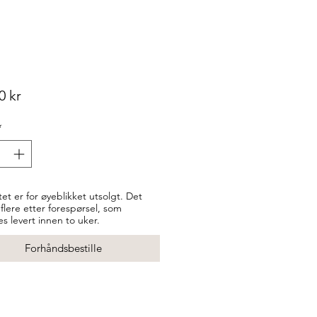
Pris
0 kr
*
et er for øyeblikket utsolgt. Det
 flere etter forespørsel, som
es levert innen to uker.
Forhåndsbestille